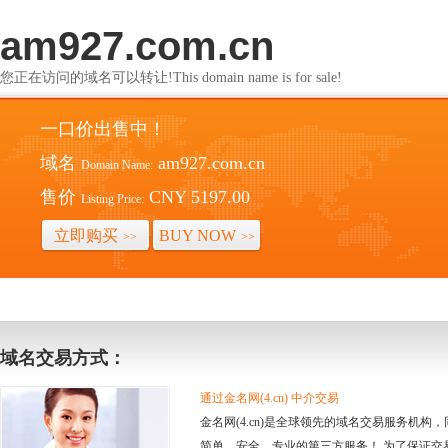
am927.com.cn
您正在访问的域名可以转让!This domain name is for sale!
一口价出售中！
域名
am927.com.cn
Domain Name:
售价
CNY 5197.00
Listing Price:
立即购买
BUY NOW
>>
>>
域名交易方式：
通过金名网(4.cn) 中介交易
金名网(4.cn)是全球领先的域名交易服务机
简单、安全、专业的第三方服务！ 为了保证交