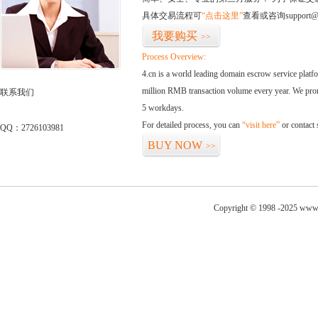
具体交易流程可
“点击这里”
查看或咨询support@
我要购买
>>
Process Overview:
4.cn is a world leading domain escrow service plat
million RMB transaction volume every year. We promi
联系我们
5 workdays.
For detailed process, you can
“visit here”
or contact
QQ：2726103981
BUY NOW
>>
Copyright © 1998 -2025 www.